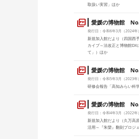
取扱い実習」ほか
picture_as_pdf
愛媛の博物館 No.
発行日：令和6年3月（2024年
新規加入館だより（四国西
カイブ～法改正と博物館DX
て」）ほか
picture_as_pdf
愛媛の博物館 No.
発行日：令和5年3月（2023年
研修会報告「高知みらい科
picture_as_pdf
愛媛の博物館 No.
発行日：令和4年3月（2022年
新規加入館だより（久万高
活用～『朱欒』翻刻プロジ