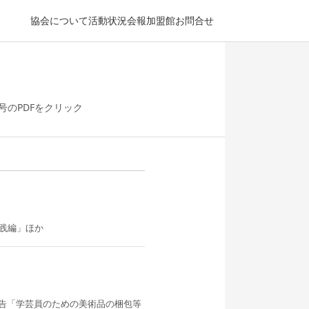
協会について
活動状況
会報
加盟館
お問合せ
のPDFをクリック
実践編」ほか
告「学芸員のための美術品の梱包等