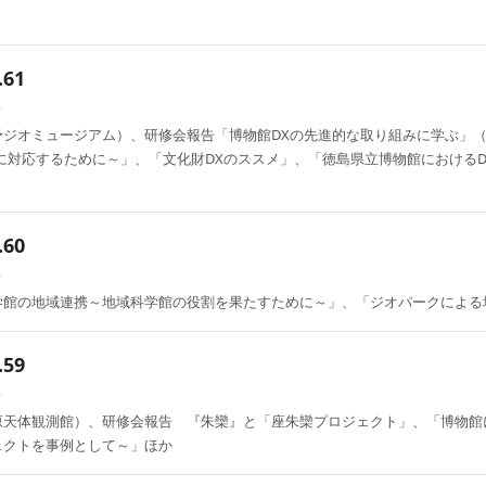
61
）
予ジオミュージアム）、研修会報告「博物館DXの先進的な取り組みに学ぶ」
に対応するために～」、「文化財DXのススメ」、「徳島県立博物館における
60
）
学館の地域連携～地域科学館の役割を果たすために～」、「ジオパークによる
59
）
原天体観測館）、研修会報告 『朱欒』と「座朱欒プロジェクト」、「博物館
ェクトを事例として～」ほか